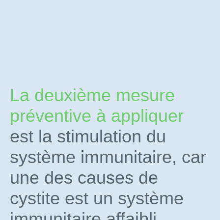
La deuxième mesure
préventive à appliquer
est la stimulation du
système immunitaire, car
une des causes de
cystite est un système
La prise d’un
immunitaire affaibli.
immunostimulant oral