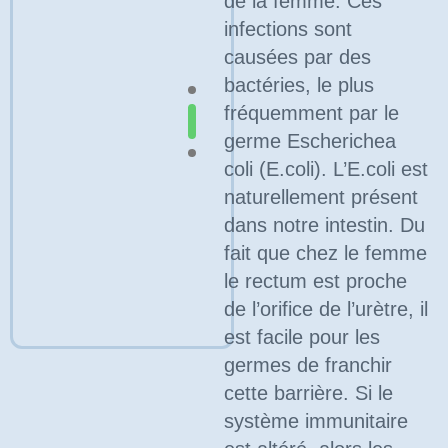
de la femme. Ces
infections sont
causées par des
bactéries, le plus
1
fréquemment par le
2
germe Escherichea
3
coli (E.coli). L’E.coli est
naturellement présent
dans notre intestin. Du
fait que chez le femme
le rectum est proche
de l’orifice de l’urètre, il
est facile pour les
germes de franchir
cette barrière. Si le
système immunitaire