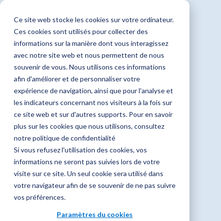
Ce site web stocke les cookies sur votre ordinateur.
FR
DE
Ces cookies sont utilisés pour collecter des
informations sur la manière dont vous interagissez
avec notre site web et nous permettent de nous
souvenir de vous. Nous utilisons ces informations
Infezioni delle vie
afin d'améliorer et de personnaliser votre
expérience de navigation, ainsi que pour l'analyse et
les indicateurs concernant nos visiteurs à la fois sur
urinarie
ce site web et sur d'autres supports. Pour en savoir
plus sur les cookies que nous utilisons, consultez
notre politique de confidentialité
OM Pharma Suisse est également leader dans la
Si vous refusez l'utilisation des cookies, vos
prévention des infections urinaires récidivantes
informations ne seront pas suivies lors de votre
visite sur ce site. Un seul cookie sera utilisé dans
avec un produit régulant le système immunitaire
votre navigateur afin de se souvenir de ne pas suivre
ainsi qu’un produit pour le traitement des
vos préférences.
infections.
Paramètres du cookies