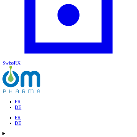
SwissRX
FR
DE
FR
DE