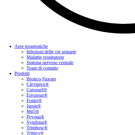
Aree terapeutiche
Infezioni delle vie urinarie
Malattie respiratorie
Sistema nervoso centrale
Team di contatto
Prodotti
Bronco-Vaxom
Cleviprex®
Curosurf®
Envarsus®
Foster®
Jarsin®
Mg5®
Peyona®
Symfona®
Trimbow®
Trittico®