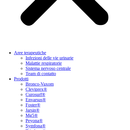
Aree terapeutiche
Infezioni delle vie urinarie
Malattie respiratorie
Sistema nervoso centrale
Team di contatto
Prodotti
Bronco-Vaxom
Cleviprex®
Curosurf®
Envarsus®
Foster®
Jarsin®
Mg5®
Peyona®
Symfona®