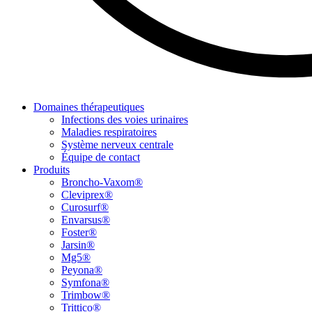
Domaines thérapeutiques
Infections des voies urinaires
Maladies respiratoires
Système nerveux centrale
Équipe de contact
Produits
Broncho-Vaxom®
Cleviprex®
Curosurf®
Envarsus®
Foster®
Jarsin®
Mg5®
Peyona®
Symfona®
Trimbow®
Trittico®