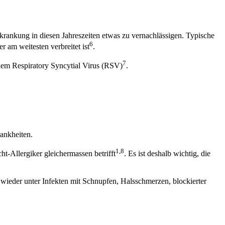
ankung in diesen Jahreszeiten etwas zu vernachlässigen. Typische
6
r am weitesten verbreitet ist
.
7
em Respiratory Syncytial Virus (RSV)
.
ankheiten.
1,8
cht-Allergiker gleichermassen betrifft
. Es ist deshalb wichtig, die
ieder unter Infekten mit Schnupfen, Halsschmerzen, blockierter