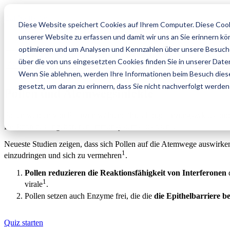
Zur Startseite
Diese Website speichert Cookies auf Ihrem Computer. Diese Cook
unserer Website zu erfassen und damit wir uns an Sie erinnern k
optimieren und um Analysen und Kennzahlen über unsere Besucher
Pollen und
Saisonalität von
Kunden mit erhöhter
Vergleich
über die von uns eingesetzten Cookies finden Sie in unserer Daten
Atemwegsinfekte
Atemwegsinfekte
Anfälligkeit für
Sympto
Atemwegsinfekte
Wenn Sie ablehnen, werden Ihre Informationen beim Besuch dieser
gesetzt, um daran zu erinnern, dass Sie nicht nachverfolgt werde
Pollen und Atemwegsinfekte
Pollen werden von Pflanzen während ihres Fortpflanzungszyklus prod
3
Reaktion des angeborenen Immunsystems auslösen
.
Neueste Studien zeigen, dass sich Pollen auf die Atemwege auswirke
1
einzudringen und sich zu vermehren
.
Pollen reduzieren die Reaktionsfähigkeit von Interferonen
q
1
virale
.
Pollen setzen auch Enzyme frei, die die
die Epithelbarriere b
Quiz starten