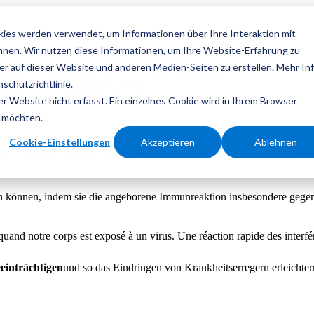
ies werden verwendet, um Informationen über Ihre Interaktion mit
önnen. Wir nutzen diese Informationen, um Ihre Website-Erfahrung zu
 auf dieser Website und anderen Medien-Seiten zu erstellen. Mehr In
 der
Vorbeugung von
Broncho-Vaxom®
schutzrichtlinie.
me
Atemwegsinfekten zu jeder
Jahreszeit
 Website nicht erfasst. Ein einzelnes Cookie wird in Ihrem Browser
n möchten.
Cookie-Einstellungen
Akzeptieren
Ablehnen
uziert und in der Regel in den Frühlings- und Sommermonaten in die Lu
n können, indem sie die angeborene Immunreaktion insbesondere gegen 
uand notre corps est exposé à un virus. Une réaction rapide des interféro
eeinträchtigen
und so das Eindringen von Krankheitserregern erleichter