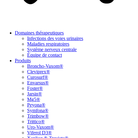
Domaines thérapeutiques
Infections des voies urinaires
Maladies respiratoires
Système nerveux centrale
Équipe de contact
Produits
Broncho-Vaxom®
Cleviprex®
Curosurf®
Envarsus®
Foster®
Jarsin®
Mg5®
Peyona®
Symfona®
Trimbow®
Trittico®
Uro-Vaxom®
Viferol D3®