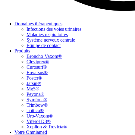
Domaines thérapeutiques
Infections des voies urinaires
Maladies respiratoires
Système nerveux centrale
Équipe de contact
Produits
Broncho-Vaxom®
Cleviprex®
Curosurf®
Envarsus®
Foster®
Jarsin®
Mg5®
Peyona®
Symfona®
Trimbow®
Trittico®
Uro-Vaxom®
Viferol D3®
Xeplion & Trevicta®
Votre Omniamed